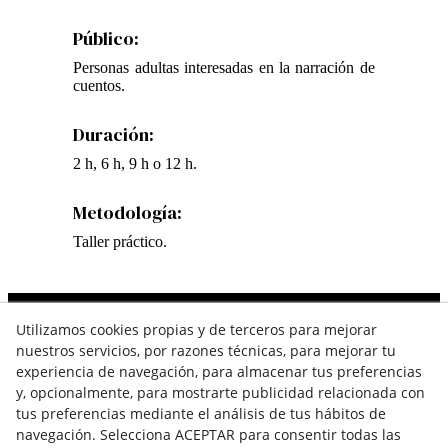
Público:
Personas adultas interesadas en la narración de
cuentos.
Duración:
2 h, 6 h, 9 h o 12 h.
Metodología:
Taller práctico.
Utilizamos cookies propias y de terceros para mejorar
Contacta
nuestros servicios, por razones técnicas, para mejorar tu
experiencia de navegación, para almacenar tus preferencias
646 257 282
y, opcionalmente, para mostrarte publicidad relacionada con
hola@sherezadebardaji.com
tus preferencias mediante el análisis de tus hábitos de
navegación. Selecciona ACEPTAR para consentir todas las