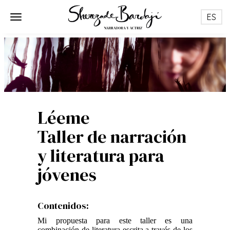
Toggle na
Toggle navigation
Léeme
Taller de narración
y literatura para
jóvenes
Contenidos:
Mi propuesta para este taller es una
combinación de literatura escrita a través de los