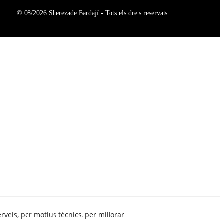
© 08/2026 Sherezade Bardají - Tots els drets reservats.
erveis, per motius tècnics, per millorar