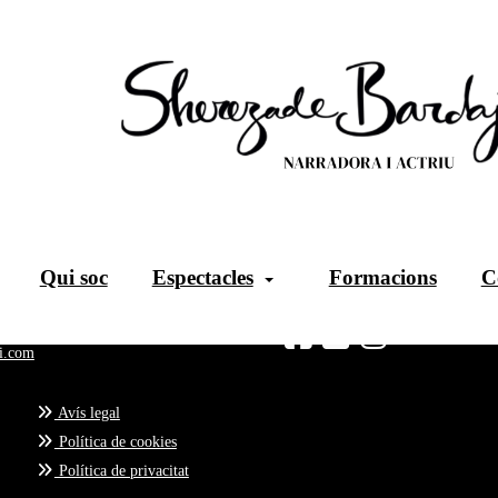
Qui soc
Espectacles
Formacions
C
Segueix-me
i.com
Avís legal
Política de cookies
Política de privacitat