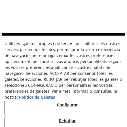
Utilitzem galetes pròpies i de tercers per millorar els nostres
Contacta
serveis, per motius tècnics, per millorar la vostra experiència
de navegació, per emmagatzemar les vostres preferències i,
646 257 282
opcionalment, per mostrar-vos anuncis personalitzats segons
hola@sherezadebardaji.com
les vostres preferències analitzant els vostres hàbits de
navegació. Seleccioneu ACCEPTAR per consentir totes les
galetes, seleccioneu REBUTJAR per rebutjar totes les galetes o
Segueix-me
seleccioneu CONFIGURACIÓ per personalitzar les vostres
preferències de galetes. Per a més informació, consulteu la
nostra:
Política de Galetes
Configurar
Avís legal
Política de cookies
Rebutjar
Política de privacitat