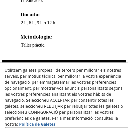
i l’educació.
Durada:
2 h, 6 h, 9 h o 12 h.
Metodologia:
Taller pràctic.
Utilitzem galetes pròpies i de tercers per millorar els nostres
Contacta
serveis, per motius tècnics, per millorar la vostra experiència
de navegació, per emmagatzemar les vostres preferències i,
646 257 282
opcionalment, per mostrar-vos anuncis personalitzats segons
hola@sherezadebardaji.com
les vostres preferències analitzant els vostres hàbits de
navegació. Seleccioneu ACCEPTAR per consentir totes les
galetes, seleccioneu REBUTJAR per rebutjar totes les galetes o
Segueix-me
seleccioneu CONFIGURACIÓ per personalitzar les vostres
preferències de galetes. Per a més informació, consulteu la
nostra:
Política de Galetes