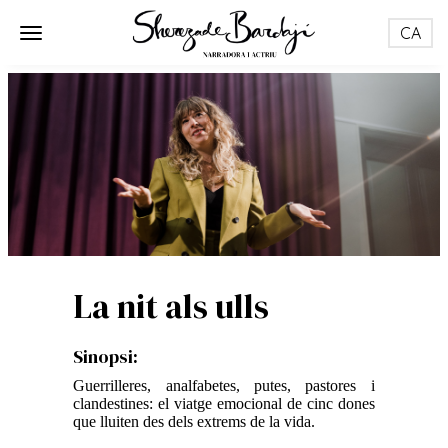
Toggle nav
Toggle navigation
La nit als ulls
Sinopsi:
Guerrilleres, analfabetes, putes, pastores i
clandestines: el viatge emocional de cinc dones
que lluiten des dels extrems de la vida.