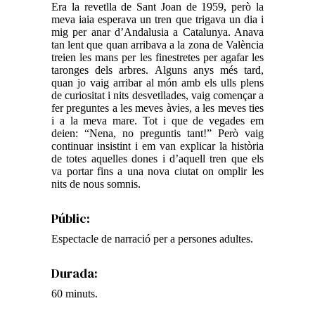
Era la revetlla de Sant Joan de 1959, però la
meva iaia esperava un tren que trigava un dia i
mig per anar d’Andalusia a Catalunya. Anava
tan lent que quan arribava a la zona de València
treien les mans per les finestretes per agafar les
taronges dels arbres. Alguns anys més tard,
quan jo vaig arribar al món amb els ulls plens
de curiositat i nits desvetllades, vaig començar a
fer preguntes a les meves àvies, a les meves ties
i a la meva mare. Tot i que de vegades em
deien: “Nena, no preguntis tant!” Però vaig
continuar insistint i em van explicar la història
de totes aquelles dones i d’aquell tren que els
va portar fins a una nova ciutat on omplir les
nits de nous somnis.
Públic:
Espectacle de narració per a persones adultes.
Durada:
60 minuts.